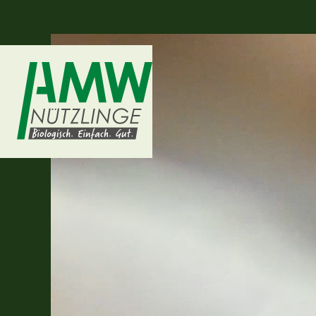
Video-
Player