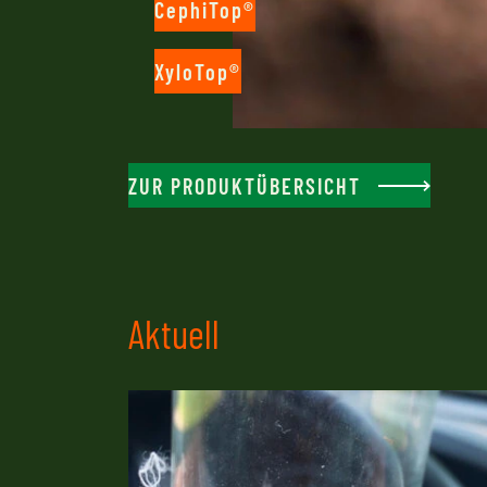
CephiTop®
XyloTop®
ZUR PRODUKTÜBERSICHT
Aktuell