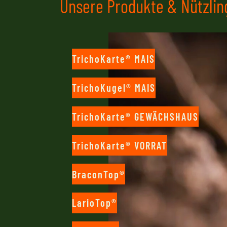
Unsere Produkte & Nützlin
TrichoKarte® MAIS
TrichoKugel® MAIS
TrichoKarte® GEWÄCHSHAUS
TrichoKarte® VORRAT
BraconTop®
LarioTop®